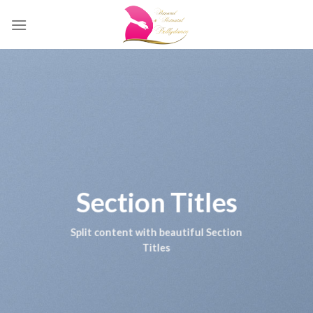
Skip
to
content
Section Titles
Split content with beautiful Section
Titles